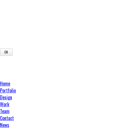
Home
Portfolio
Design
Work
Team
Contact
News