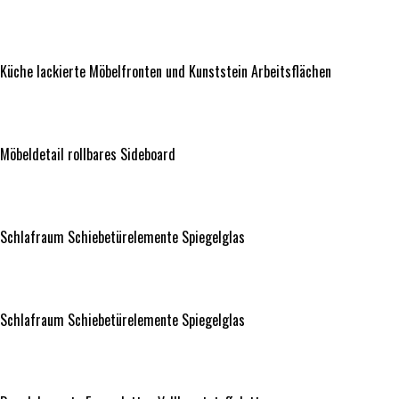
Küche lackierte Möbelfronten und Kunststein
Arbeitsflächen
Küche lackierte Möbelfronten und Kunststein Arbeitsflächen
Möbeldetail rollbares Sideboard
Möbeldetail rollbares Sideboard
Schlafraum Schiebetürelemente Spiegelglas
Schlafraum Schiebetürelemente Spiegelglas
Schlafraum Schiebetürelemente Spiegelglas
Schlafraum Schiebetürelemente Spiegelglas
Regalelemente Europaletten Vollkunststoffplatten