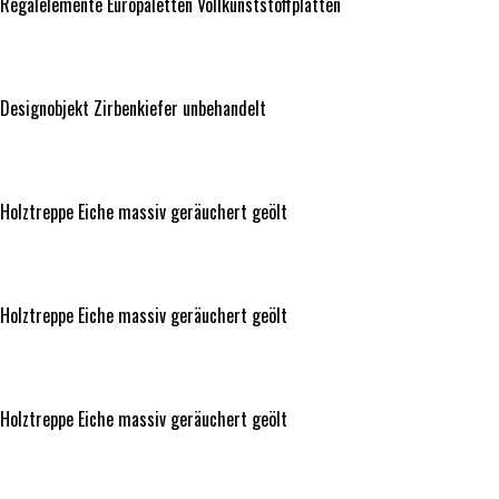
Regalelemente Europaletten Vollkunststoffplatten
Designobjekt Zirbenkiefer unbehandelt
Designobjekt Zirbenkiefer unbehandelt
Holztreppe Eiche massiv geräuchert geölt
Holztreppe Eiche massiv geräuchert geölt
Holztreppe Eiche massiv geräuchert geölt
Holztreppe Eiche massiv geräuchert geölt
Holztreppe Eiche massiv geräuchert geölt
Holztreppe Eiche massiv geräuchert geölt
Tischfläche Massivholz grob gebürstet patiniert