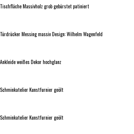
Tischfläche Massivholz grob gebürstet patiniert
Türdrücker Messing massiv Design: Wilhelm Wagenfeld
Türdrücker Messing massiv Design: Wilhelm Wagenfeld
Ankleide weißes Dekor hochglanz
Ankleide weißes Dekor hochglanz
Schminkatelier Kunstfurnier geölt
Schminkatelier Kunstfurnier geölt
Schminkatelier Kunstfurnier geölt
Schminkatelier Kunstfurnier geölt
Schminkatelier Kunstfurnier geölt