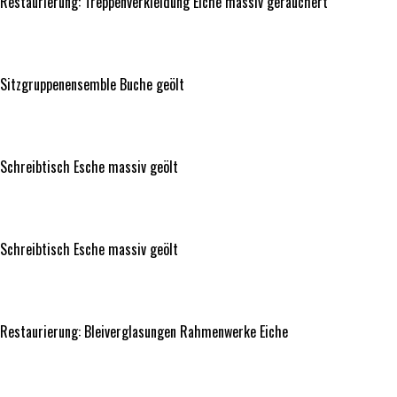
Restaurierung: Treppenverkleidung Eiche massiv geräuchert
Sitzgruppenensemble Buche geölt
Sitzgruppenensemble Buche geölt
Schreibtisch Esche massiv geölt
Schreibtisch Esche massiv geölt
Schreibtisch Esche massiv geölt
Schreibtisch Esche massiv geölt
Restaurierung: Bleiverglasungen Rahmenwerke Eiche
Restaurierung: Bleiverglasungen Rahmenwerke Eiche
Longboard weiß und braun lackiert